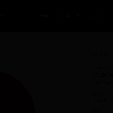
łówna
Aktualności
Winnice
Oferta
Partnerzy
O Nas
Wróć
Wina Czer
CRUDO N
MARE MAG
Apelacja:
I.G.T Ter
Smak: