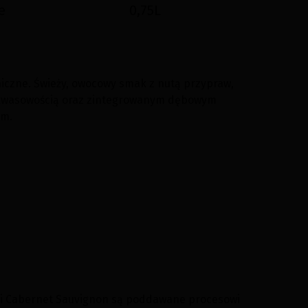
e
0,75L
iczne. Świeży, owocowy smak z nutą przypraw,
 kwasowością oraz zintegrowanym dębowym
em.
 i Cabernet Sauvignon są poddawane procesowi