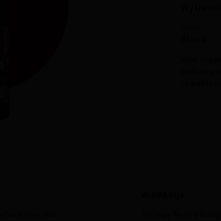
Wytrawn
Szczep:
Blend
Wino organ
delikatną
charakter
Winifikacja
oców morza oraz
Szczepy Nero d’Avola