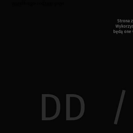
wszelkiego rodzaju past.
Strona z
Wykorzys
będą one 
Dzień
Miesią
Rok
/