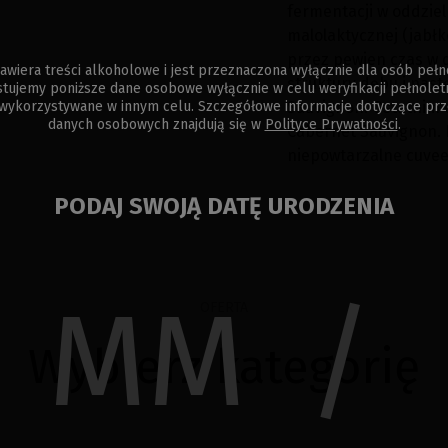
fermentacji w oddziel
malolaktycznej (jabł
przez pewien czas w
awiera treści alkoholowe i jest przeznaczona wyłącznie dla osób pełn
struktury dębu i nast
tujemy poniższe dane osobowe wyłącznie w celu weryfikacji pełnoletno
wykorzystywane w innym celu. Szczegółowe informacje dotyczące prz
Sauvignon. Ostatnim 
danych osobowych znajdują się w
Polityce Prywatności
.
Cabernet Sauvignon. 
niepowtarzalne cuvee
PODAJ SWOJĄ DATĘ URODZENIA
c
/
OFERTA
Wybierz kategorię