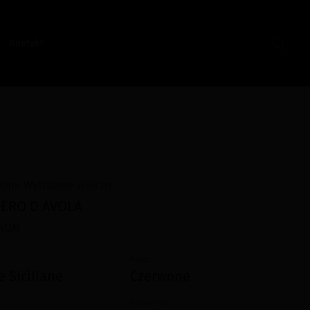
Kontakt
wone Wytrawne Włochy
ERO D AVOLA
NUM
Kolor:
re Siciliane
Czerwone
Pojemność: