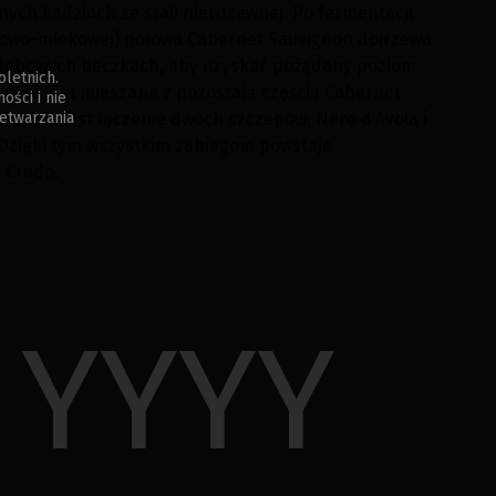
nych kadziach ze stali nierdzewnej. Po fermentacji
kowo-mlekowej) połowa Cabernet Sauvignon dojrzewa
 dębowych beczkach, aby uzyskać pożądany poziom
oletnich.
ępnie jest mieszana z pozostałą częścią Cabernet
ści i nie
etwarzania
etapem jest łączenie dwóch szczepów: Nero d’Avola i
Dzięki tym wszystkim zabiegom powstaje
 Crudo.