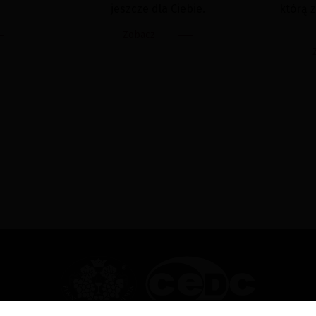
jeszcze dla Ciebie.
którą z
Zobacz