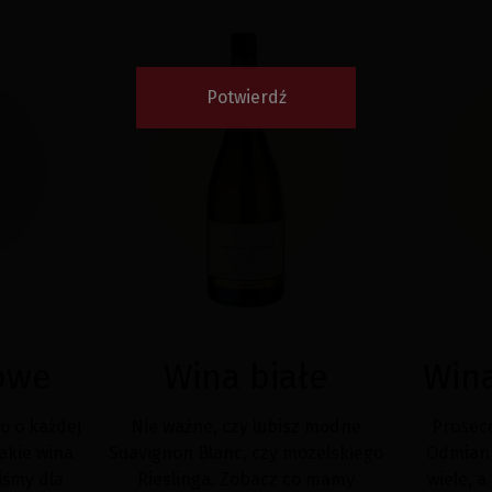
Potwierdź
owe
Wina białe
Win
to o każdej
Nie ważne, czy lubisz modne
Prosec
akie wina
Suavignon Blanc, czy mozelskiego
Odmian 
iśmy dla
Rieslinga. Zobacz co mamy
wiele, a