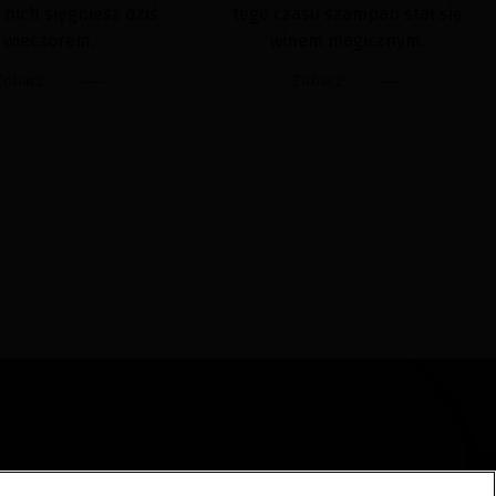
 nich sięgniesz dziś
tego czasu szampan stał się
wieczorem.
winem magicznym.
Zobacz
Zobacz