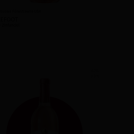
Różowe
Półwytrawne
USA
REFOOT
 Zinfandel
0,75L
9.0
%