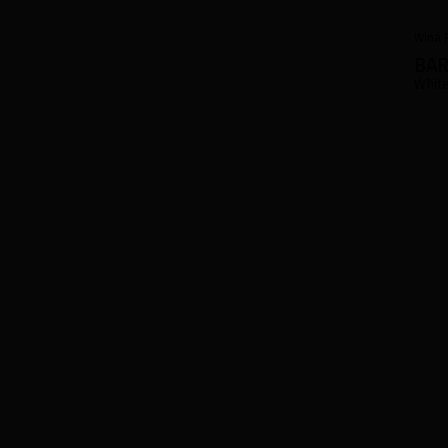
Wina
BA
White