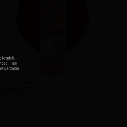
oletnich.
ści i nie
etwarzania
Wina
Różowe
Półwytrawne
USA
BAREFOOT
White Zinfandel