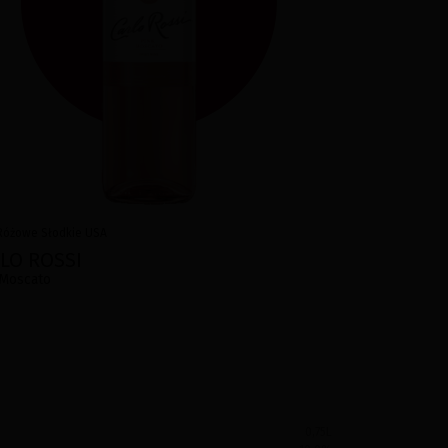
Różowe
Słodkie
USA
LO ROSSI
 Moscato
0,75L