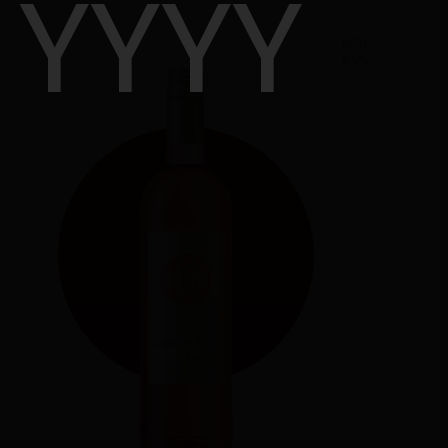
0,75L
8.5
%