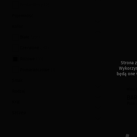
Bestsellery
(
0
)
Pojemność
Kolor
Białe
(
201
)
Czerwone
(
197
)
Różowe
(
33
)
Strona z
Wykorzys
Pomarańczowe
(
1
)
będą one 
Smak
Wina
Rodzaj
BA
Kraj
Pink
Szczep