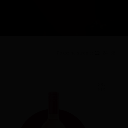
Pokaż na stronie:
12
24
36
0,75L
9.5
%