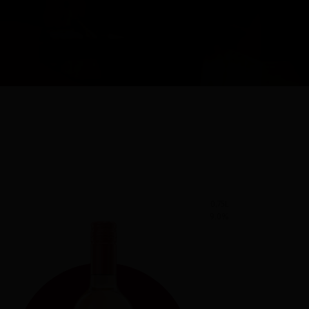
0,75L
9.0
%